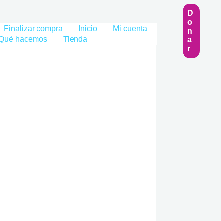
D
O
Finalizar compra
Inicio
Mi cuenta
N
Qué hacemos
Tienda
A
R