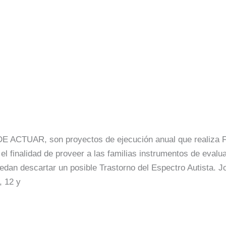
a Cierra con Exito una entrega
o de Actuar”
a
/
Fundación Luzma
CTUAR, son proyectos de ejecución anual que realiza F
l finalidad de proveer a las familias instrumentos de evalu
uedan descartar un posible Trastorno del Espectro Autista. 
, 12 y