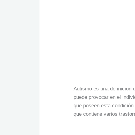
Actuar”
El
El Autismo
Autismo
Sin categoría
/
Fundación 
Autismo es una definicion u
puede provocar en el indiv
que poseen esta condición 
que contiene varios trasto
Read More »