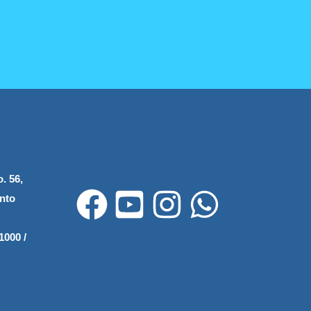
. 56,
nto
1000 /