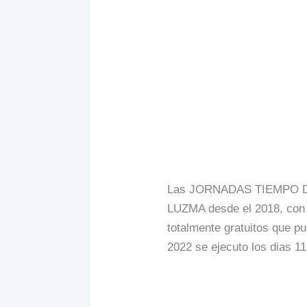
(TEA)
Fundación
Fundación Luzm
Luzma
“Jornada Tiemp
Cierra
con
7 Comments
/
Sin categorí
Exito
una
Las JORNADAS TIEMPO DE A
entrega
LUZMA desde el 2018, con e
más
totalmente gratuitos que p
de
2022 se ejecuto los dias 11
“Jornada
Tiempo
Read More »
de