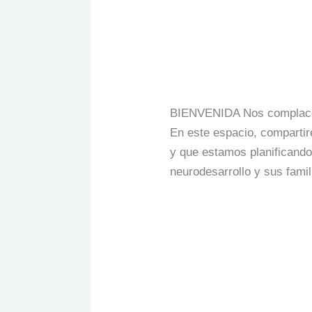
NOTILUZMA-
NOTILUZMA- B
BOLETIN
No.
3 Comments
/
NotiLuzma
1
BIENVENIDA Nos complace p
En este espacio, compartir
y que estamos planificando
neurodesarrollo y sus famil
Read More »