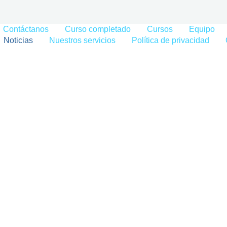
Contáctanos
Curso completado
Cursos
Equipo
Noticias
Nuestros servicios
Política de privacidad
ESTRO PROGRAMA
a
/
Fundación Luzma