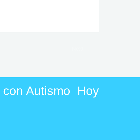
Next
→
a con Autismo Hoy