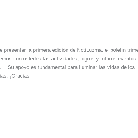
OLETIN No. 1
/
Fundación Luzma
resentar la primera edición de NotiLuzma, el boletín trim
emos con ustedes las actividades, logros y futuros evento
. Su apoyo es fundamental para iluminar las vidas de los i
ias. ¡Gracias