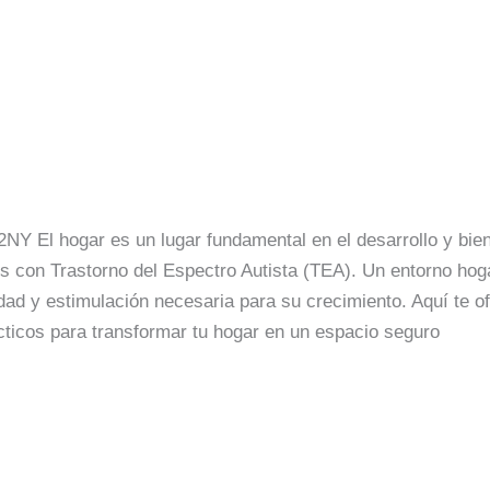
no Hogareño Seguro y Estimulant
del Espectro Autista (TEA)
a
/
Fundación Luzma
NY El hogar es un lugar fundamental en el desarrollo y bien
os con Trastorno del Espectro Autista (TEA). Un entorno h
lidad y estimulación necesaria para su crecimiento. Aquí te 
cticos para transformar tu hogar en un espacio seguro