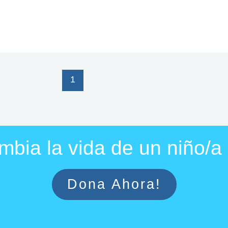
1
2
bia la vida de un niño/
Dona Ahora!