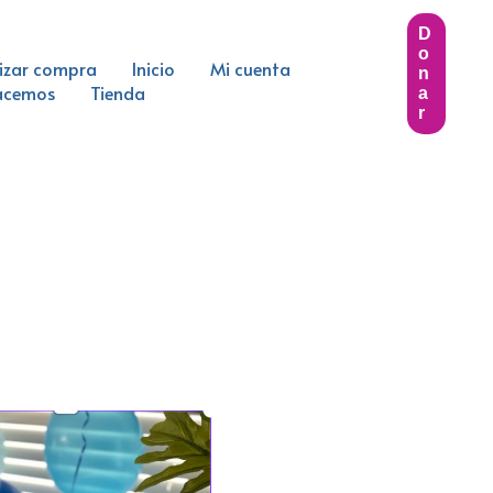
D
O
lizar compra
Inicio
Mi cuenta
N
acemos
Tienda
A
R