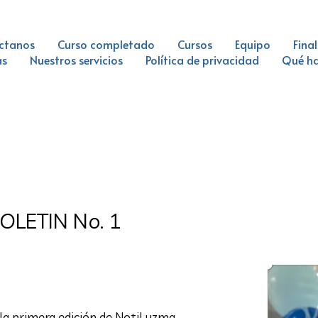
ctanos
Curso completado
Cursos
Equipo
Fina
as
Nuestros servicios
Política de privacidad
Qué h
LETIN No. 1
/ By
Fundación Luzma
la primera edición de NotiLuzma,