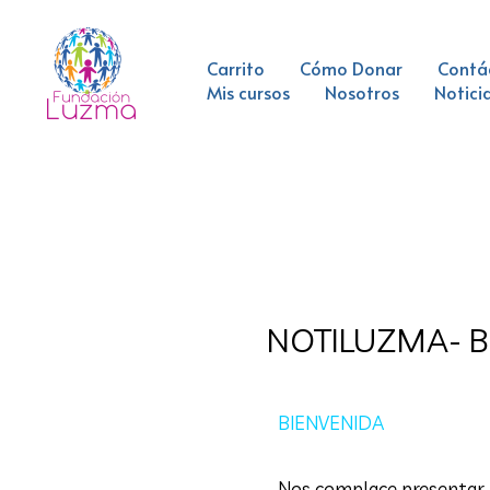
Skip
to
Carrito
Cómo Donar
Contá
content
Mis cursos
Nosotros
Notici
NOTILUZMA- BO
3 Comments
/
NotiLuzma
BIENVENIDA
Nos complace presentar 