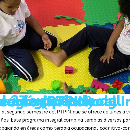
rapéutico y Psicopedagógico para el Infante Neurodiverso (PTPIN)
io al segundo semestre del PTPIN, que se ofrece de lunes a 
años. Este programa integral combina terapias diversas par
trabajando en áreas como terapia ocupacional, cognitivo-co