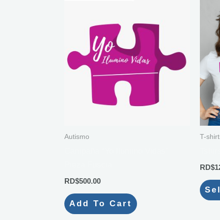
Autismo
T-shirt
Campaña “Yo Ilumino Vidas”
Tshi
Pieza Fuscia
RD$
1
RD$
500.00
Se
Add To Cart