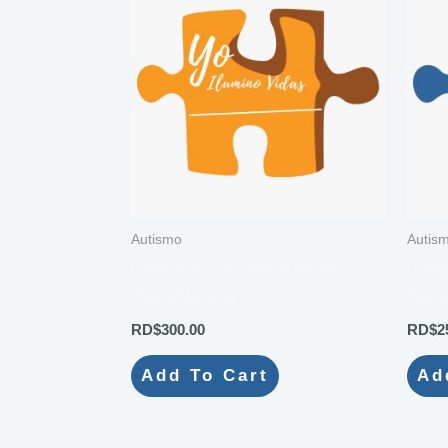
Autismo
Autis
Campaña “Yo Ilumino Vidas”
Campa
Pieza Naranja
Pieza
RD$
300.00
RD$
2
Add To Cart
Ad