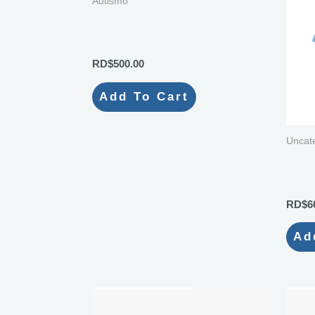
Autismo
Entrada Jornada Aprende Mas
2025
RD$
500.00
Add To Cart
Uncat
Camis
Quier
RD$
6
Ad