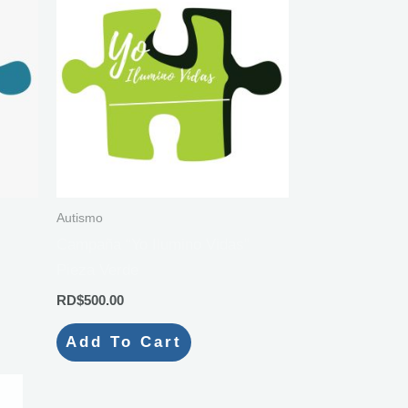
Autismo
Campaña “Yo Ilumino Vidas”
Pieza Verde
RD$
500.00
Add To Cart