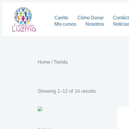
Sorted
Skip
by
to
latest
Carrito
Cómo Donar
Contác
content
Mis cursos
Nosotros
Noticia
Home
/ Tienda
Tienda
Showing 1–12 of 14 results