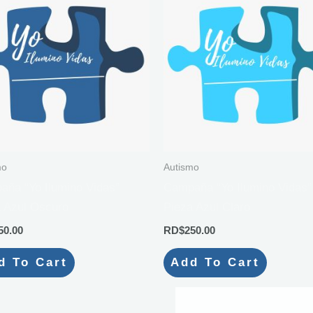
mo
Autismo
ña “Yo Ilumino Vidas”
Campaña “Yo Ilumino Vidas”
 Azul Oscuro
Pieza Azul Claro
50.00
RD$
250.00
d To Cart
Add To Cart
OUT OF STOCK