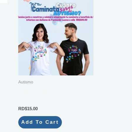
uct
iple
ants.
ons
en
Autismo
Tshirs Caminana Cuánto Sabes
de Autismo?
uct
RD$
15.00
Add To Cart