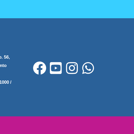
. 56,
nto
1000 /