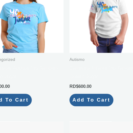
egorized
Autismo
etas Adultos “Yo También
Camiseta Infante “Yo Tambi
o Jugar”
Quiero Jugar”
00.00
RD$
600.00
d To Cart
Add To Cart