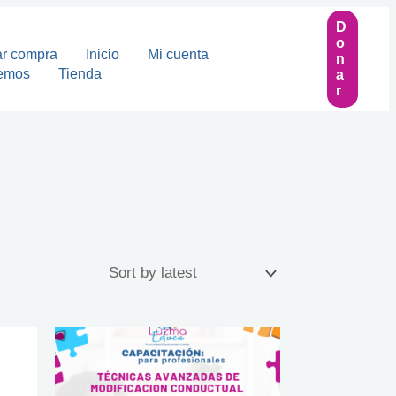
D
O
ar compra
Inicio
Mi cuenta
N
emos
Tienda
A
R