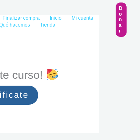
D
O
Finalizar compra
Inicio
Mi cuenta
N
Qué hacemos
Tienda
A
R
te curso!
ificate