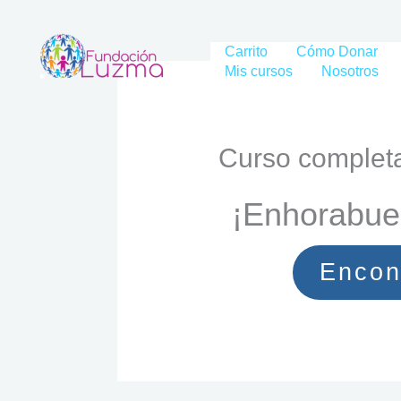
Skip
to
Carrito
Cómo Donar
content
Mis cursos
Nosotros
Curso complet
¡Enhorabue
Encon