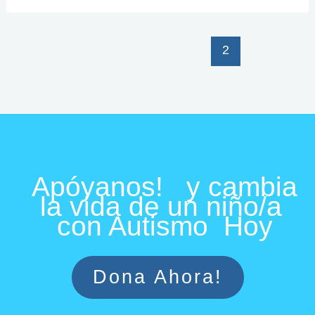
←
Previous
1
2
Apóyanos! y cambia
la vida de un niño/a
con Autismo Hoy
Dona Ahora!