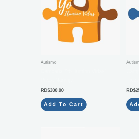
Autismo
Autis
Campaña “Yo Ilumino Vidas”
Campa
Pieza Naranja
Pieza
RD$
300.00
RD$
2
Add To Cart
Ad