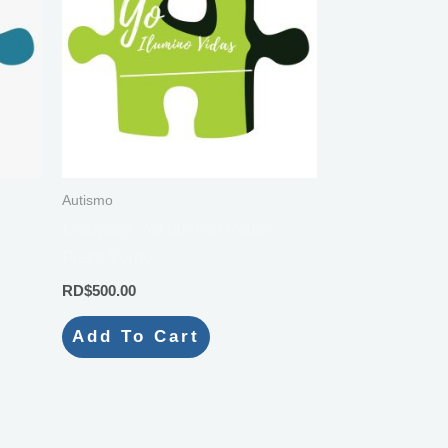
Autismo
Campaña “Yo Ilumino Vidas”
Pieza Verde
RD$
500.00
Add To Cart