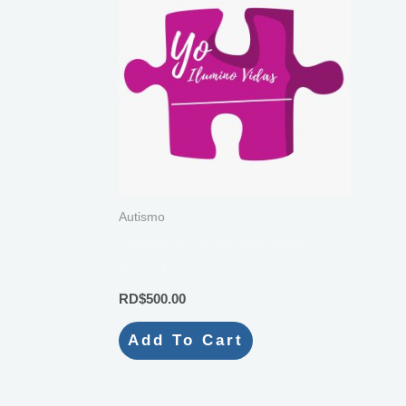
Autismo
Campaña “Yo Ilumino Vidas”
Pieza Fuscia
RD$
500.00
Add To Cart