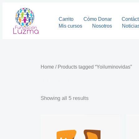
Sorted
Skip
by
to
latest
Carrito
Cómo Donar
Contác
content
Mis cursos
Nosotros
Noticia
Home
/ Products tagged “Yoiluminovidas”
Yoiluminovidas
Showing all 5 results