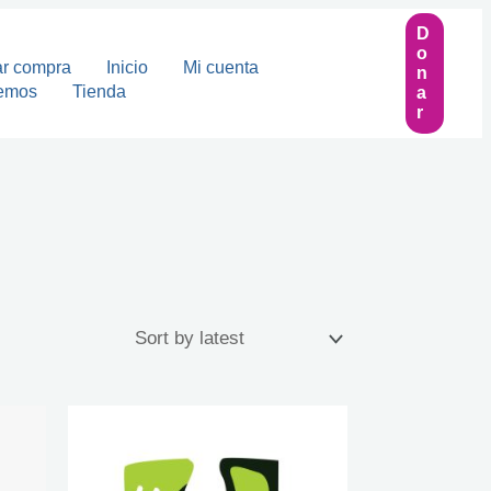
D
O
ar compra
Inicio
Mi cuenta
N
emos
Tienda
A
R