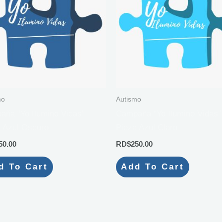
mo
Autismo
ña “Yo Ilumino Vidas”
Campaña “Yo Ilumino Vidas”
 Azul Oscuro
Pieza Azul Claro
50.00
RD$
250.00
d To Cart
Add To Cart