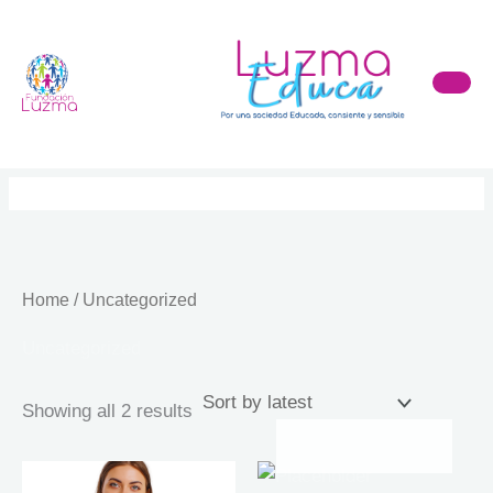
Sorted
Skip
by
to
latest
content
Home
/ Uncategorized
Uncategorized
Showing all 2 results
OUT OF STOCK
Thi