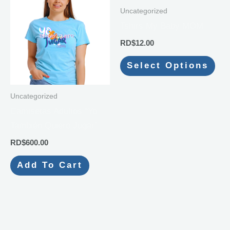
pro
Uncategorized
has
Tshirs My Baby MOM
mult
RD$
12.00
vari
The
Select Options
opt
ma
Uncategorized
be
Camisetas Adultos “Yo
cho
También Quiero Jugar”
on
RD$
600.00
the
pro
Add To Cart
pag